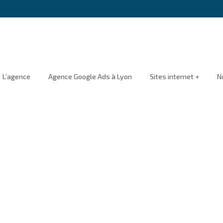
L’agence
Agence Google Ads à Lyon
Sites internet +
N