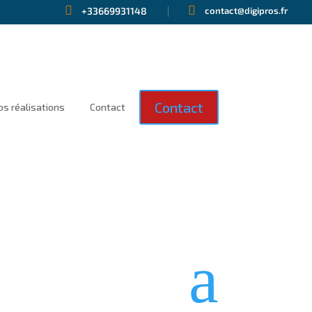


+33669931148
contact@digipros.fr
Contact
os réalisations
Contact
a