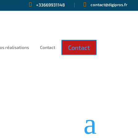


+33669931148
contact@digipros.fr
Contact
os réalisations
Contact
a