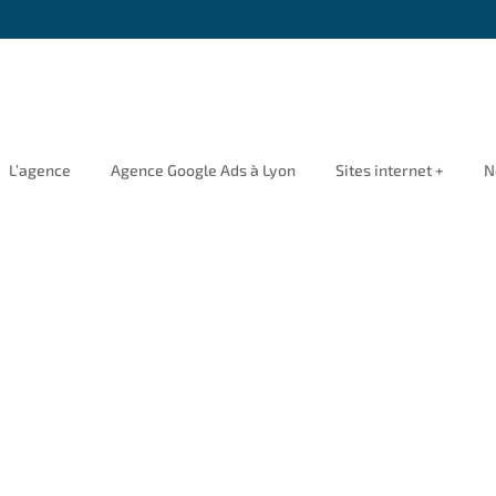
L’agence
Agence Google Ads à Lyon
Sites internet +
N