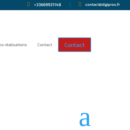


+33669931148
contact@digipros.fr
Contact
os réalisations
Contact
a