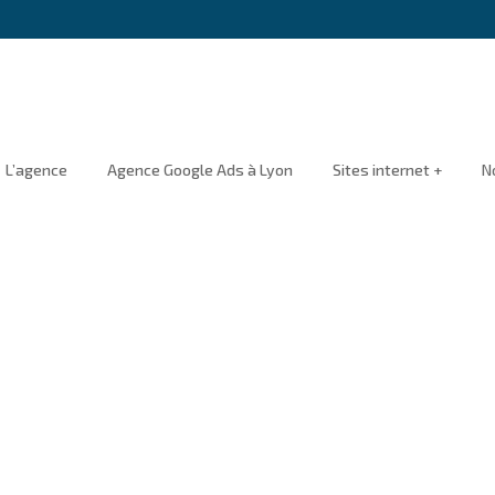
L’agence
Agence Google Ads à Lyon
Sites internet +
N