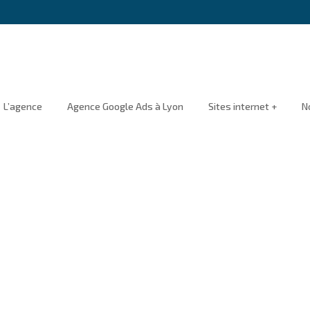
L’agence
Agence Google Ads à Lyon
Sites internet +
N