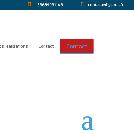


+33669931148
contact@digipros.fr
Contact
os réalisations
Contact
a