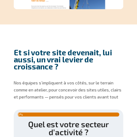
Et si votre site devenait, lui
aussi, un vrai levier de
croissance ?
Nos équipes s’impliquent à vos côtés, sur le terrain
comme en atelier, pour concevoir des sites utiles, clairs
et performants — pensés pour vos clients avant tout
0%
Quel est votre secteur
Qu
Dé
Qui
À
riv
qu
est
lle
d’activité ?
not
est
z
l