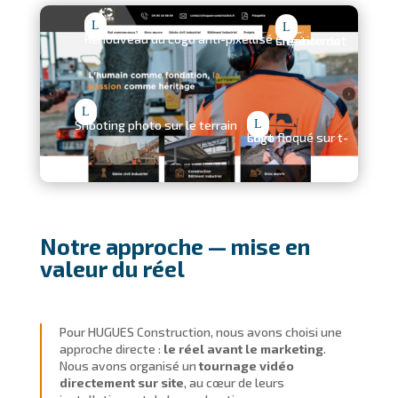
L
L
Renouveau du Logo anti-pixellisé
Création du site internet
L
L
Shooting photo sur le terrain
Logo floqué sur
t-shirt
Notre approche — mise en
valeur du réel
Pour HUGUES Construction, nous avons choisi une
approche directe :
le réel avant le marketing
.
Nous avons organisé un
tournage vidéo
directement sur site
, au cœur de leurs