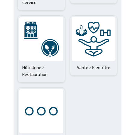
service
Votr
numé
de
télé
Pr
Le n
Hôtellerie /
Santé / Bien-être
votr
Restauration
Pr
socié
(facu
Pr
En